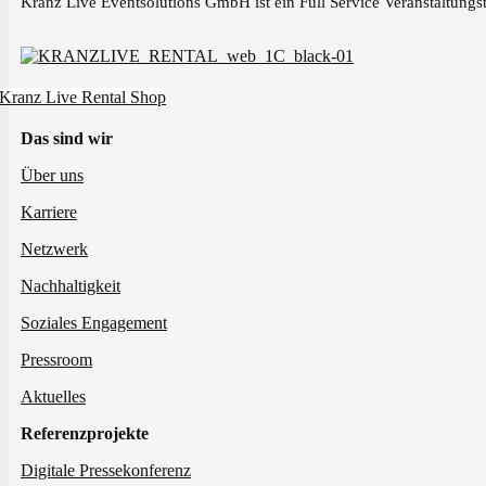
Kranz Live Eventsolutions GmbH ist ein Full Service Veranstaltungst
Kranz Live Rental Shop
Das sind wir
Über uns
Karriere
Netzwerk
Nachhaltigkeit
Soziales Engagement
Pressroom
Aktuelles
Referenzprojekte
Digitale Pressekonferenz