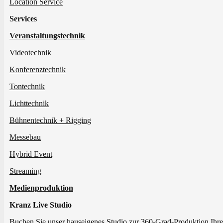
Location Service
Services
Veranstaltungstechnik
Videotechnik
Konferenztechnik
Tontechnik
Lichttechnik
Bühnentechnik + Rigging
Messebau
Hybrid Event
Streaming
Medienproduktion
Kranz Live Studio
Buchen Sie unser hauseigenes Studio zur 360-Grad-Produktion Ihre