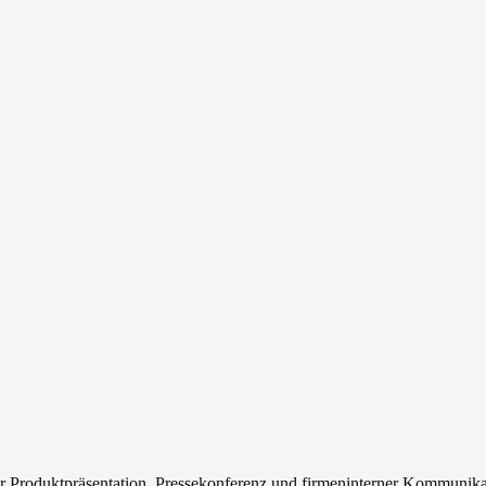
r Produktpräsentation, Pressekonferenz und firmeninterner Kommunik