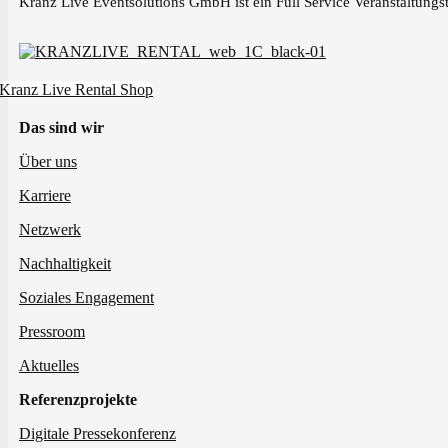
Kranz Live Eventsolutions GmbH ist ein Full Service Veranstaltungst
Kranz Live Rental Shop
Das sind wir
Über uns
Karriere
Netzwerk
Nachhaltigkeit
Soziales Engagement
Pressroom
Aktuelles
Referenzprojekte
Digitale Pressekonferenz