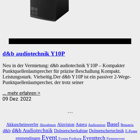
d&b
d&b audiotechnik Y10P
Neu in der Vermietung: d&b audiotechnik Y10P – Kompakter
Punktquellenlautsprecher für präzise Beschallung Kompakt.
Leistungsstark. Vielseitig.Der d&b Y10P ist ein passiver 2-Wege-
Punktquellenlautsprecher, der trotz seiner
... mehr erfahren >
09 Dez. 2022
. . .
Basel
Akkuscheinwerfer
Aluvision
Astera
Alurahmen
Audiomixer
Bematrix
d&b Audiotechnik
d&b
Dolmetscherkabine
Dolmetschertechnik
E-Poster
Event
Eventtech
emmendingen
Events Freiburg
Firmenevent