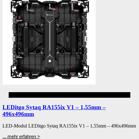
Aluvision
LEDitgo Sytaq RA155ix V1 – 1,55mm –
496x496mm
LED-Modul LEDitgo Sytaq RA155ix V1 – 1,55mm – 496x496mm
... mehr erfahren >