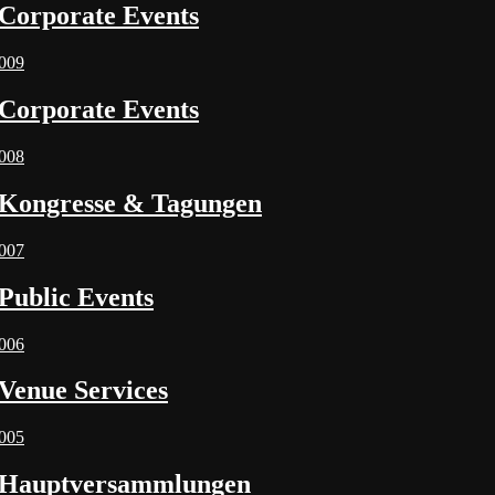
Corporate Events
009
Corporate Events
008
Kongresse & Tagungen
007
Public Events
006
Venue Services
005
Hauptversammlungen