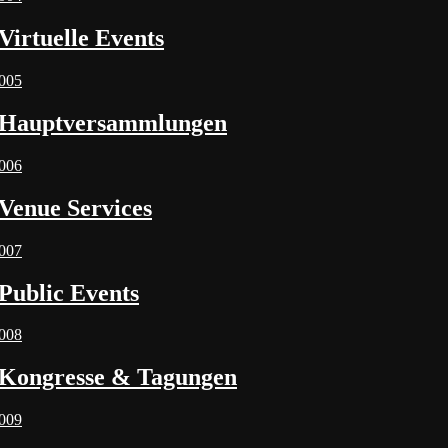
Virtuelle Events
005
Hauptversammlungen
006
Venue Services
007
Public Events
008
Kongresse & Tagungen
009