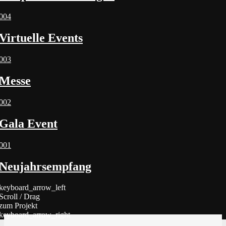
004
Virtuelle Events
003
Messe
002
Gala Event
001
Neujahrsempfang
keyboard_arrow_left
Scroll / Drag
zum Projekt
keyboard_arrow_right