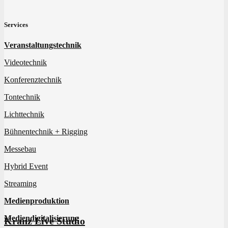
Services
Veranstaltungstechnik
Videotechnik
Konferenztechnik
Tontechnik
Lichttechnik
Bühnentechnik + Rigging
Messebau
Hybrid Event
Streaming
Medienproduktion
Mediendigitalisierung
Kranz Live Studio