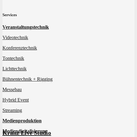
Services
Veranstaltungstechnik
Videotechnik
Konferenztechnik
Tontechnik
Lichttechnik
Bühnentechnik + Rigging
Messebau
Hybrid Event
Streaming
Medienproduktion
Mediendigitalisierung
Kranz Live Studio