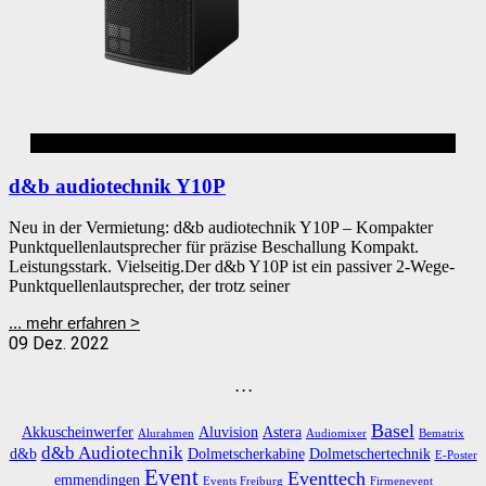
d&b
d&b audiotechnik Y10P
Neu in der Vermietung: d&b audiotechnik Y10P – Kompakter
Punktquellenlautsprecher für präzise Beschallung Kompakt.
Leistungsstark. Vielseitig.Der d&b Y10P ist ein passiver 2-Wege-
Punktquellenlautsprecher, der trotz seiner
... mehr erfahren >
09 Dez. 2022
. . .
Basel
Akkuscheinwerfer
Aluvision
Astera
Alurahmen
Audiomixer
Bematrix
d&b Audiotechnik
d&b
Dolmetscherkabine
Dolmetschertechnik
E-Poster
Event
Eventtech
emmendingen
Events Freiburg
Firmenevent