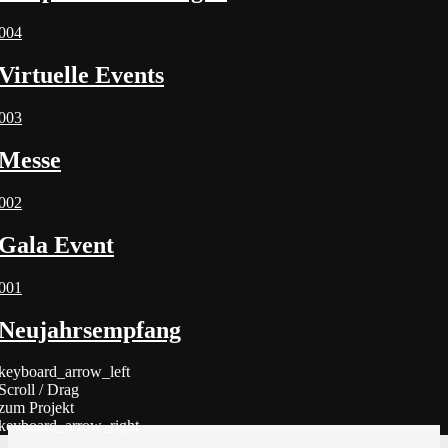
004
Virtuelle Events
003
Messe
002
Gala Event
001
Neujahrsempfang
keyboard_arrow_left
Scroll / Drag
zum Projekt
keyboard_arrow_right