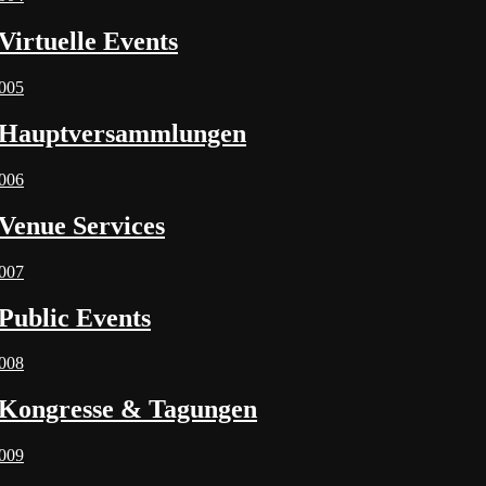
Virtuelle Events
005
Hauptversammlungen
006
Venue Services
007
Public Events
008
Kongresse & Tagungen
009