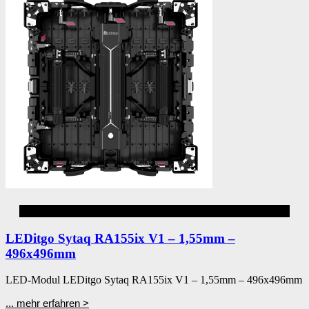
Aluvision
LEDitgo Sytaq RA155ix V1 – 1,55mm –
496x496mm
LED-Modul LEDitgo Sytaq RA155ix V1 – 1,55mm – 496x496mm
... mehr erfahren >