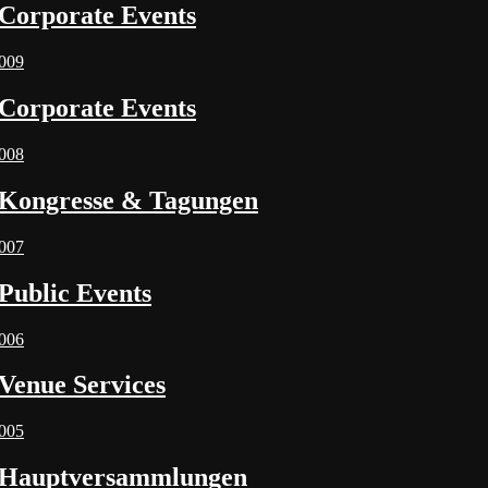
Corporate Events
009
Corporate Events
008
Kongresse & Tagungen
007
Public Events
006
Venue Services
005
Hauptversammlungen