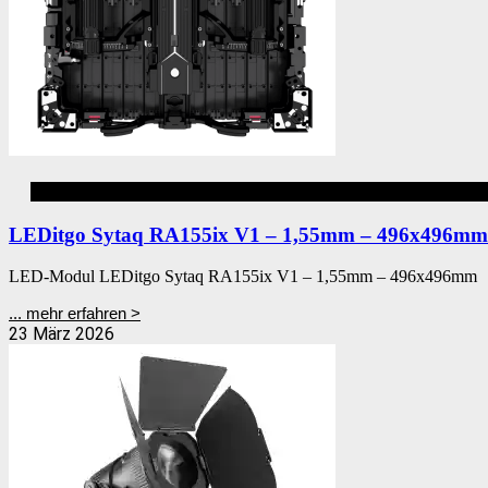
Aluvision
LEDitgo Sytaq RA155ix V1 – 1,55mm – 496x496mm
LED-Modul LEDitgo Sytaq RA155ix V1 – 1,55mm – 496x496mm
... mehr erfahren >
23 März 2026